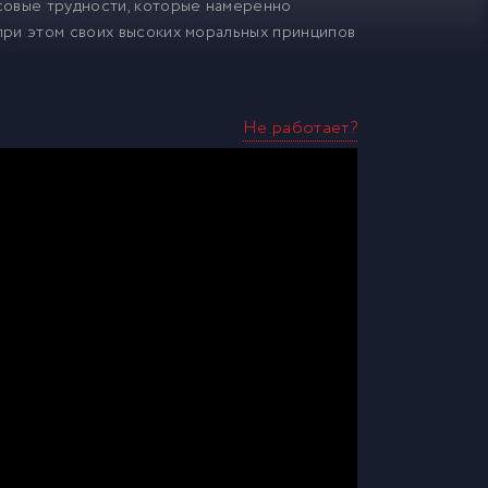
совые трудности, которые намеренно
 при этом своих высоких моральных принципов
Не работает?