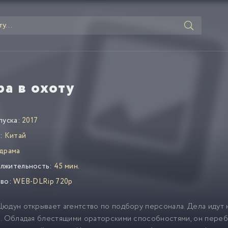
ра в охоту
пуска:
2017
:
Китай
драма
лжительность:
45 мин.
во:
WEB-DLRip 720p
юдун открывает агентство по подбору персонала. Дела идут 
и. Обладая блестящими ораторскими способностями, он пере