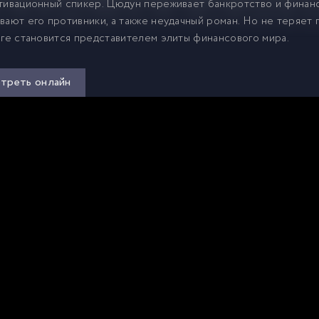
тивационный спикер. Цюдун переживает банкротство и финан
вают его противники, а также неудачный роман. Но не теряет
оге становится представителем элиты финансового мира.
треть онлайн