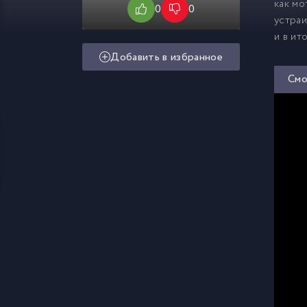
как мо
0
0
устраи
и в ит
Добавить в избранное
Смо