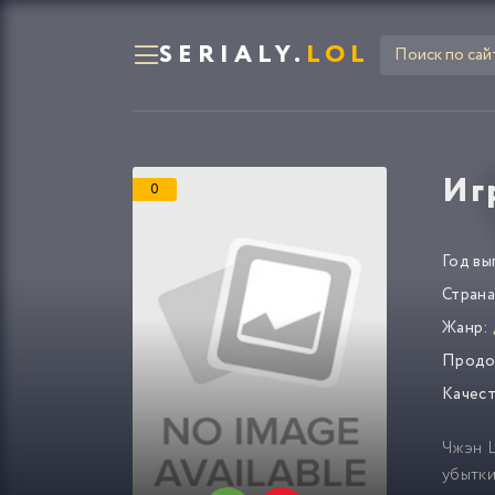
SERIALY.
LOL
Иг
0
Год вы
Страна
Жанр:
Продо
Качест
Чжэн Ц
убытк