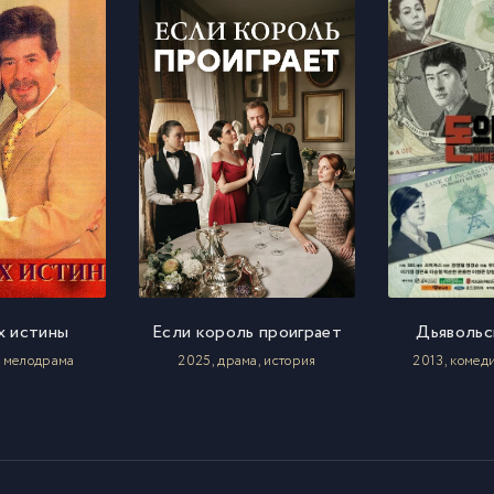
х истины
Если король проиграет
Дьявольс
, мелодрама
2025, драма, история
2013, комед