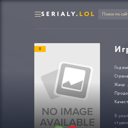
SERIALY.
LOL
Иг
0
Год вы
Страна
Жанр:
Продо
Качест
В реал
студен