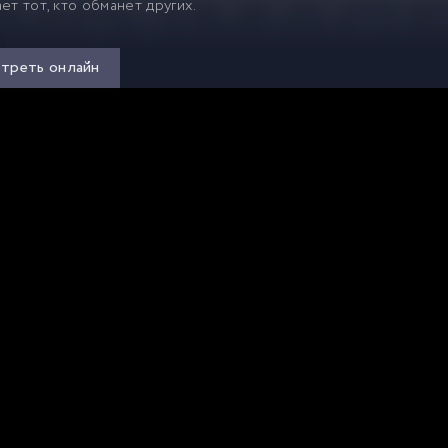
ет тот, кто обманет других.
треть онлайн