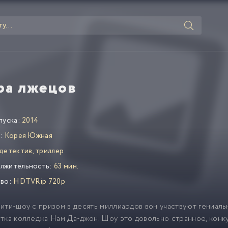
ра лжецов
пуска:
2014
:
Корея Южная
детектив, триллер
лжительность:
63 мин.
во:
HDTVRip 720p
ити-шоу с призом в десять миллиардов вон участвуют гениаль
тка колледжа Нам Да-джон. Шоу это довольно странное, конк