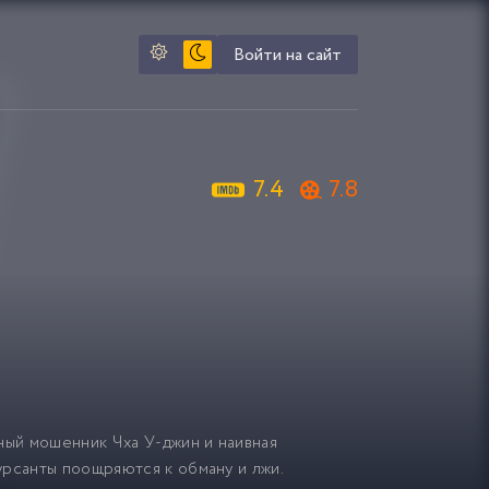
Войти на сайт
7.4
7.8
ный мошенник Чха У-джин и наивная
урсанты поощряются к обману и лжи.