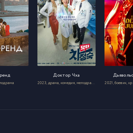
ренд
Доктор Чха
Дьявольс
елодрама
2023, драма, комедия, мелодрама