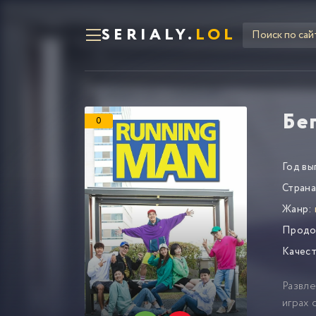
SERIALY.
LOL
Бе
0
Год вы
Страна
Жанр:
Продо
Качест
Развле
играх 