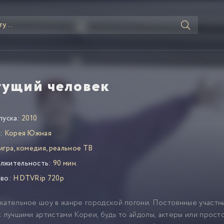
гущий человек
пуска:
2010
:
Корея Южная
игра, комедия, реальное ТВ
лжительность:
90 мин.
во:
HDTVRip 720p
кательное шоу в жанре городской погони. Постоянные участни
с лучшими артистами Кореи, будь то айдолы, актеры или прост