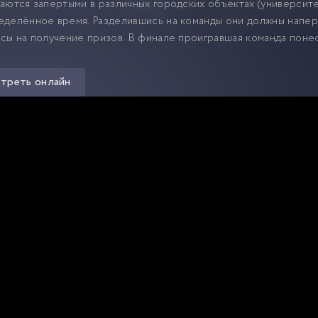
аются запертыми в различных городских объектах (университет, 
делённое время. Разделившись на команды они должны напере
сы на получение призов. В финале проигравшая команда поне
треть онлайн