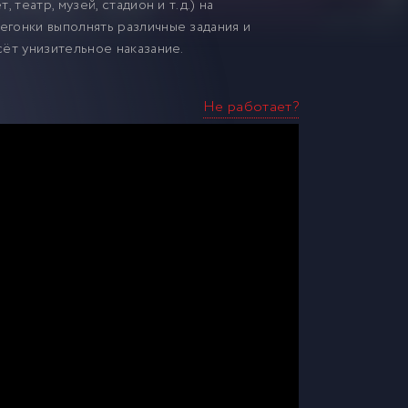
театр, музей, стадион и т.д.) на
гонки выполнять различные задания и
сёт унизительное наказание.
Не работает?