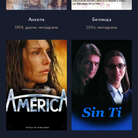
Анхела
Белинда
1998, драма, мелодрама
2004, мелодрама