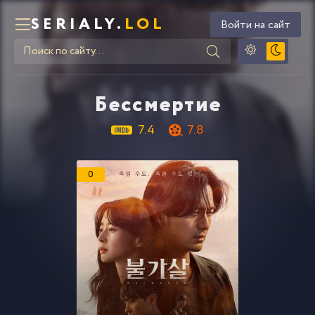
SERIALY.
LOL
Войти на сайт
Бессмертие
7.4
7.8
0